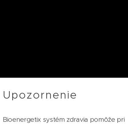
Upozornenie
Bioenergetix systém zdravia pomôže pri