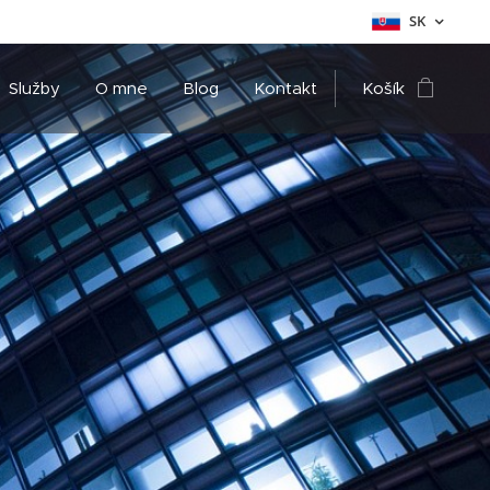
SK
Služby
O mne
Blog
Kontakt
Košík