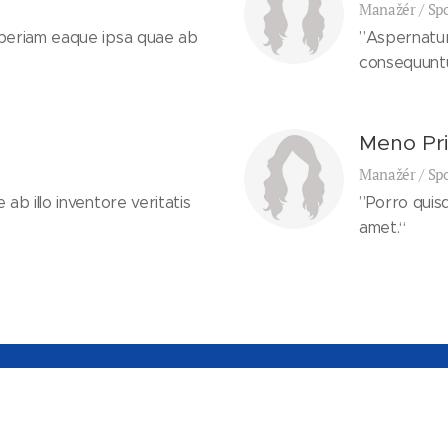
Manažér / Sp
periam eaque ipsa quae ab
”Aspernatur 
consequuntu
Meno Pri
Manažér / Sp
b illo inventore veritatis
”Porro quis
amet.“
ne prevzatia, šírenia, či ďalšieho sprístupňovania článkov, fotografií al
obrovodu zakázané.