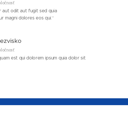
oločnosť
aut odit aut fugit sed quia
r magni dolores eos qui.“
ezvisko
oločnosť
quam est qui dolorem ipsum quia dolor sit
Jazyky
ebo iného obsahu je bez
Slovenčina
English