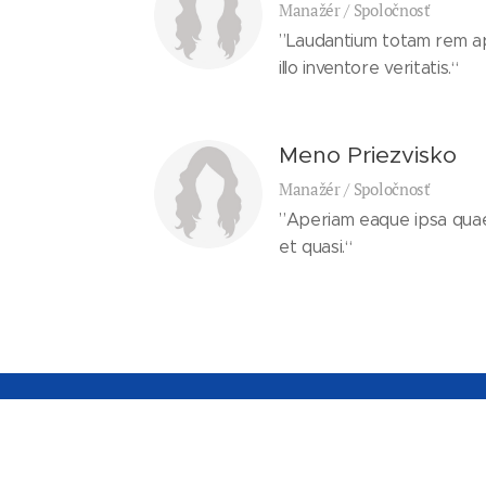
Manažér / Spoločnosť
”Laudantium totam rem a
illo inventore veritatis.“
Meno Priezvisko
Manažér / Spoločnosť
”Aperiam eaque ipsa quae a
et quasi.“
© 2019 Dušan Dobrovoda
Akékoľvek použitie obsahu tejto web stránky vráta
predchádzajúceho písomného súhlasu Dušana D